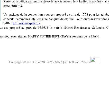
Reste cette délicate attention réservée aux femmes : le « Ladies Breakfast », si c
cette initiative.
Un package de la convention vous est proposé au prix de 175$ pour les adhére
concerts, séminaires, ateliers et le banquet de clôture. Pour toutes réservation
juillet.
http://www.spah.org
ous est proposé au prix de 95$/US la nuit à l'Hotel Renaissance St Louis. Co
 à moi pour souhaiter un HAPPY FIFTIEH BIRTHDAY à nos amis de la SPAH.
Copyright © Jean Labre 2005-26 - Mis à jour le 8 août 2026 -