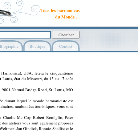
Tous les harmonicas
du Monde ...
Biographie
Boutique
Contact
 Harmonica), USA, fêtera le cinquantième
nt Louis, état du Missouri, du 13 au 17 août
 : 9801 Natural Bridge Road, St. Louis, MO
ée durant lequel le monde harmoniciste est
minaires, randonnées touristiques, vous sont
: Charlie Mc Coy, Robert Bonfiglio, Peter
t des ateliers vous sont également proposés
eltman, Jon Gindick, Ronnie Shellist et le