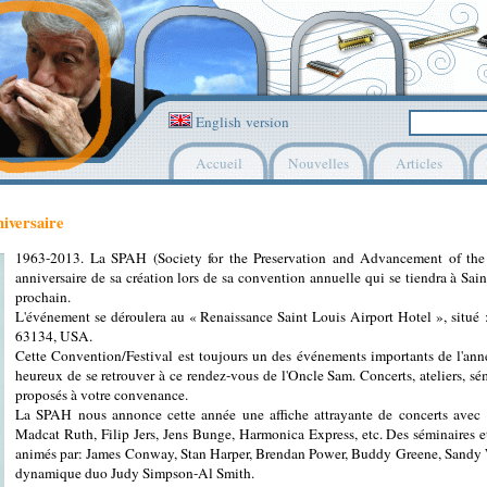
English version
Accueil
Nouvelles
Articles
iversaire
1963-2013. La SPAH (Society for the Preservation and Advancement of the
anniversaire de sa création lors de sa convention annuelle qui se tiendra à Sai
prochain.
L'événement se déroulera au « Renaissance Saint Louis Airport Hotel », situé
63134, USA.
Cette Convention/Festival est toujours un des événements importants de l'ann
heureux de se retrouver à ce rendez-vous de l'Oncle Sam. Concerts, ateliers, sé
proposés à votre convenance.
La SPAH nous annonce cette année une affiche attrayante de concerts avec 
Madcat Ruth, Filip Jers, Jens Bunge, Harmonica Express, etc. Des séminaires e
animés par: James Conway, Stan Harper, Brendan Power, Buddy Greene, Sandy W
dynamique duo Judy Simpson-Al Smith.