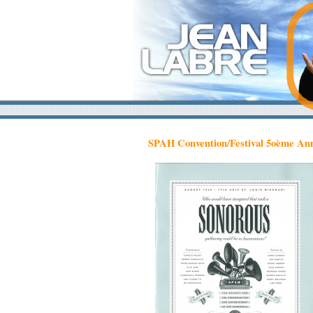
SPAH Convention/Festival 5oème Ann