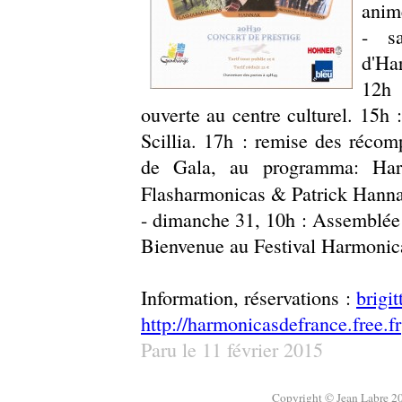
animé
- s
d'Har
12h 
ouverte au centre culturel. 15h
Scillia. 17h : remise des récom
de Gala, au programma: Har
Flasharmonicas & Patrick Hann
- dimanche 31, 10h : Assemblée
Bienvenue au Festival Harmonic
Information, réservations :
brigi
http://harmonicasdefrance.free.fr
Paru le 11 février 2015
Copyright © Jean Labre 20