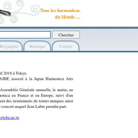
Tous les harmonicas
du Monde ...
Biographie
Boutique
Contact
il 2016 à Tokyo.
e AJHF, associé à la Japan Harmonica Arts
Assemblée Générale annuelle, le matin, au
monica en France et en Europe, suivi d'un
era des instruments de toutes marques ainsi
r concert auquel Jean Labre prendra part.
globe.ne.jp