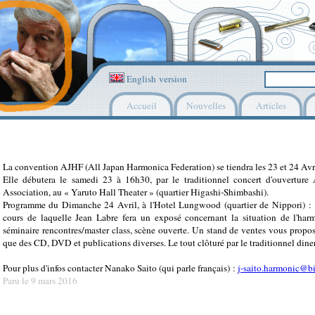
English version
Accueil
Nouvelles
Articles
La convention AJHF (All Japan Harmonica Federation) se tiendra les 23 et 24 Avr
Elle débutera le samedi 23 à 16h30, par le traditionnel concert d'ouvertur
Association, au « Yaruto Hall Theater » (quartier Higashi-Shimbashi).
Programme du Dimanche 24 Avril, à l'Hotel Lungwood (quartier de Nippori) : 
cours de laquelle Jean Labre fera un exposé concernant la situation de l'har
séminaire rencontres/master class, scène ouverte. Un stand de ventes vous propos
que des CD, DVD et publications diverses. Le tout clôturé par le traditionnel dine
Pour plus d'infos contacter Nanako Saito (qui parle français) :
j-saito.harmonic@bi
Paru le 9 mars 2016