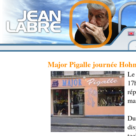
Major Pigalle journée Hoh
Le
17
ré
ma
Du
di
te