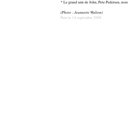
* Le grand ami de John, Pete Pedersen, nous 
(Photo : Jeannette Walton)
Paru le 14 septembre 2008