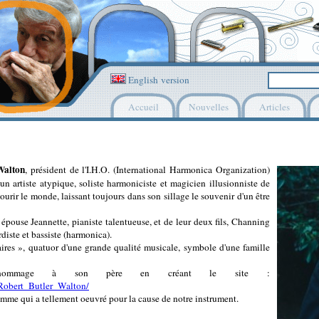
English version
Accueil
Nouvelles
Articles
Walton
, président de l'I.H.O. (International Harmonica Organization)
'un artiste atypique, soliste harmoniciste et magicien illusionniste de
courir le monde, laissant toujours dans son sillage le souvenir d'un être
épouse Jeannette, pianiste talentueuse, et de leur deux fils, Channing
diste et bassiste (harmonica).
ires », quatuor d'une grande qualité musicale, symbole d'une famille
 hommage à son père en créant le site :
Robert_Butler_Walton/
omme qui a tellement oeuvré pour la cause de notre instrument.