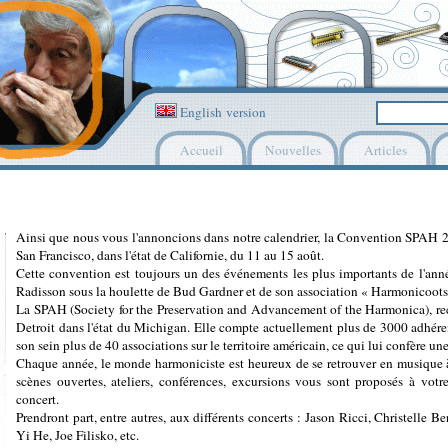
English version
Accueil
Nouvelles
Articles
Ainsi que nous vous l'annoncions dans notre calendrier, la Convention SPAH 2
San Francisco, dans l'état de Californie, du 11 au 15 août.
Cette convention est toujours un des événements les plus importants de l'année
Radisson sous la houlette de Bud Gardner et de son association « Harmonicoots
La SPAH (Society for the Preservation and Advancement of the Harmonica), rec
Detroit dans l'état du Michigan. Elle compte actuellement plus de 3000 adhére
son sein plus de 40 associations sur le territoire américain, ce qui lui confère un
Chaque année, le monde harmoniciste est heureux de se retrouver en musique à
scènes ouvertes, ateliers, conférences, excursions vous sont proposés à votr
concert.
Prendront part, entre autres, aux différents concerts : Jason Ricci, Christelle B
Yi He, Joe Filisko, etc.