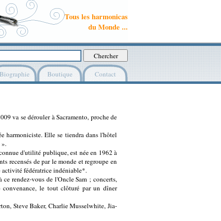
Tous les harmonicas
du Monde ...
Biographie
Boutique
Contact
009 va se dérouler à Sacramento, proche de
 harmoniciste. Elle se tiendra dans l'hôtel
 ».
onnue d'utilité publique, est née en 1962 à
nts recensés de par le monde et regroupe en
e activité fédératrice indéniable*.
 ce rendez-vous de l'Oncle Sam ; concerts,
e convenance, le tout clôturé par un dîner
erton, Steve Baker, Charlie Musselwhite, Jia-