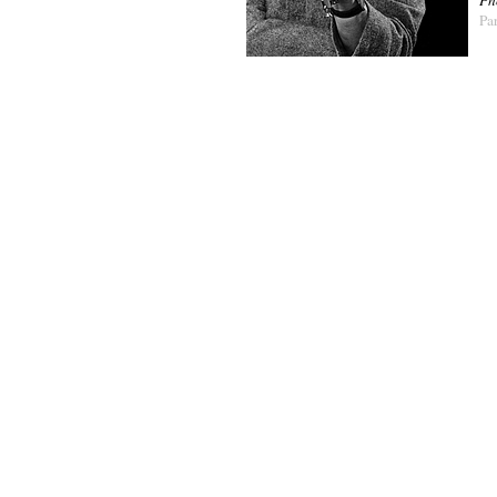
Ph
Pa