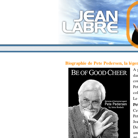
Biographie de Pete Pedersen, la lége
A 
da
cou
Pe
co
Le
Pe
Cet
Pet
Je
De
ami