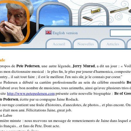
English version
Accueil
Nouvelles
Articles
nde
Pete Pedersen
Jerry Murad
propos de
, une autre légende,
, a dit un jour : « Voi
ns mon dictionnaire musical : le plus fin, le plus pur joueur d'harmonica, composite
ntry... il sait tout faire ; il est le meilleur. J'en suis sûr, je le connais par coeur."
Bo
te Pedersen a débuté sa carrière professionnelle au sein du célèbre ensemble
llaboré avec bon nombre de musiciens, tous azimuths, ainsi qu'avec plusieurs trios d
Be of Go
 site
http://www.petepedersen.com
présente cette nouvelle biographie :
te Pedersen
, écrite par sa compagne Jaine Rodack.
 ouvrage contient une foule d'histoires, d'anecdotes, de photos... et plus encore. On 
e était mon ami. Félicitations Jaine, great job.
an Labre
rnière minute : nous recevons un message de remerciements de Jaine dans lequel el
s français... et fans de Pete. Dont acte.